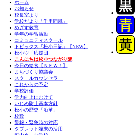
ホーム
お知らせ
校長室より
学校だより「千里同風」
めざす教育
学年の学習活動
コミュニティスクール
トピックス「松小日記」【NEW】
松小♡「応援団」
こんにちは松小つながり隊
今日の給食【ＮＥＷ！】
まちづくり協議会
スクールカウンセラー
これからの予定
学校評価
学力向上にむけて
いじめ防止基本方針
松小の歴史「沿革」
校歌
警報・緊急時の対応
タブレット端末の活用