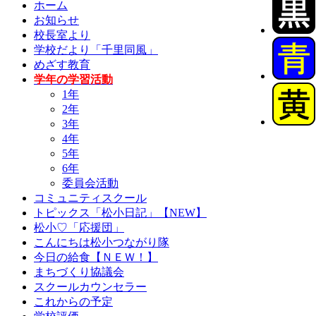
ホーム
お知らせ
校長室より
学校だより「千里同風」
めざす教育
学年の学習活動
1年
2年
3年
4年
5年
6年
委員会活動
コミュニティスクール
トピックス「松小日記」【NEW】
松小♡「応援団」
こんにちは松小つながり隊
今日の給食【ＮＥＷ！】
まちづくり協議会
スクールカウンセラー
これからの予定