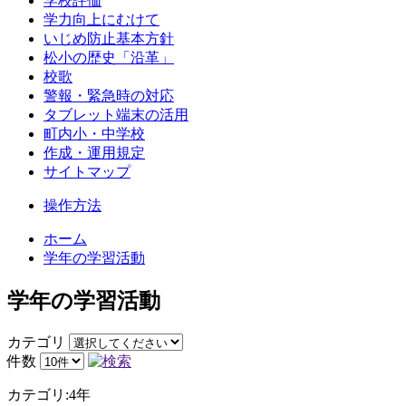
学校評価
学力向上にむけて
いじめ防止基本方針
松小の歴史「沿革」
校歌
警報・緊急時の対応
タブレット端末の活用
町内小・中学校
作成・運用規定
サイトマップ
操作方法
ホーム
学年の学習活動
学年の学習活動
カテゴリ
件数
カテゴリ:4年