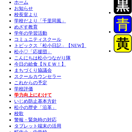
ホーム
お知らせ
校長室より
学校だより「千里同風」
めざす教育
学年の学習活動
コミュニティスクール
トピックス「松小日記」【NEW】
松小♡「応援団」
こんにちは松小つながり隊
今日の給食【ＮＥＷ！】
まちづくり協議会
スクールカウンセラー
これからの予定
学校評価
学力向上にむけて
いじめ防止基本方針
松小の歴史「沿革」
校歌
警報・緊急時の対応
タブレット端末の活用