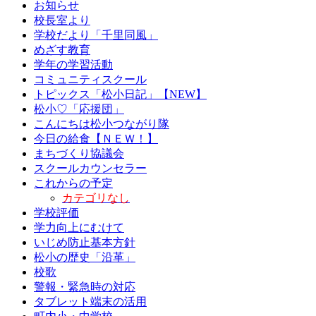
お知らせ
校長室より
学校だより「千里同風」
めざす教育
学年の学習活動
コミュニティスクール
トピックス「松小日記」【NEW】
松小♡「応援団」
こんにちは松小つながり隊
今日の給食【ＮＥＷ！】
まちづくり協議会
スクールカウンセラー
これからの予定
カテゴリなし
学校評価
学力向上にむけて
いじめ防止基本方針
松小の歴史「沿革」
校歌
警報・緊急時の対応
タブレット端末の活用