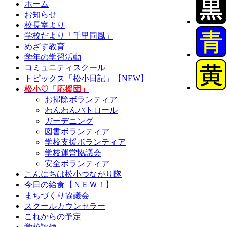
ホーム
お知らせ
校長室より
学校だより「千里同風」
めざす教育
学年の学習活動
コミュニティスクール
トピックス「松小日記」【NEW】
松小♡「応援団」
お掃除ボランティア
わんわんパトロール
ガーデニング
図書ボランティア
学校支援ボランティア
学校運営協議会
安全ボランティア
こんにちは松小つながり隊
今日の給食【ＮＥＷ！】
まちづくり協議会
スクールカウンセラー
これからの予定