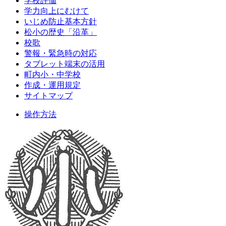
学校評価
学力向上にむけて
いじめ防止基本方針
松小の歴史「沿革」
校歌
警報・緊急時の対応
タブレット端末の活用
町内小・中学校
作成・運用規定
サイトマップ
操作方法