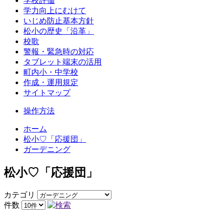
学校評価
学力向上にむけて
いじめ防止基本方針
松小の歴史「沿革」
校歌
警報・緊急時の対応
タブレット端末の活用
町内小・中学校
作成・運用規定
サイトマップ
操作方法
ホーム
松小♡「応援団」
ガーデニング
松小♡「応援団」
カテゴリ
件数