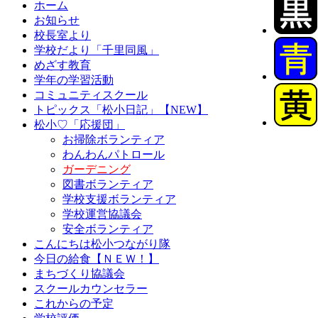
ホーム
お知らせ
校長室より
学校だより「千里同風」
めざす教育
学年の学習活動
コミュニティスクール
トピックス「松小日記」【NEW】
松小♡「応援団」
お掃除ボランティア
わんわんパトロール
ガーデニング
図書ボランティア
学校支援ボランティア
学校運営協議会
安全ボランティア
こんにちは松小つながり隊
今日の給食【ＮＥＷ！】
まちづくり協議会
スクールカウンセラー
これからの予定