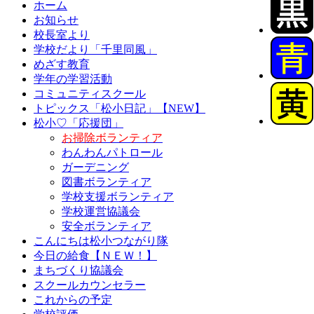
ホーム
お知らせ
校長室より
学校だより「千里同風」
めざす教育
学年の学習活動
コミュニティスクール
トピックス「松小日記」【NEW】
松小♡「応援団」
お掃除ボランティア
わんわんパトロール
ガーデニング
図書ボランティア
学校支援ボランティア
学校運営協議会
安全ボランティア
こんにちは松小つながり隊
今日の給食【ＮＥＷ！】
まちづくり協議会
スクールカウンセラー
これからの予定