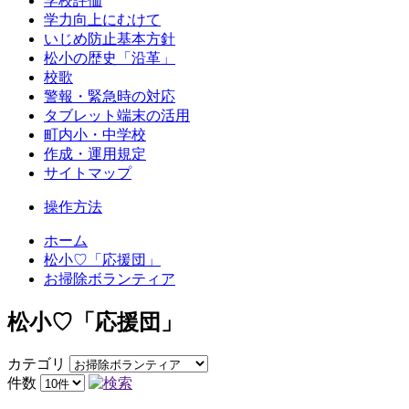
学校評価
学力向上にむけて
いじめ防止基本方針
松小の歴史「沿革」
校歌
警報・緊急時の対応
タブレット端末の活用
町内小・中学校
作成・運用規定
サイトマップ
操作方法
ホーム
松小♡「応援団」
お掃除ボランティア
松小♡「応援団」
カテゴリ
件数